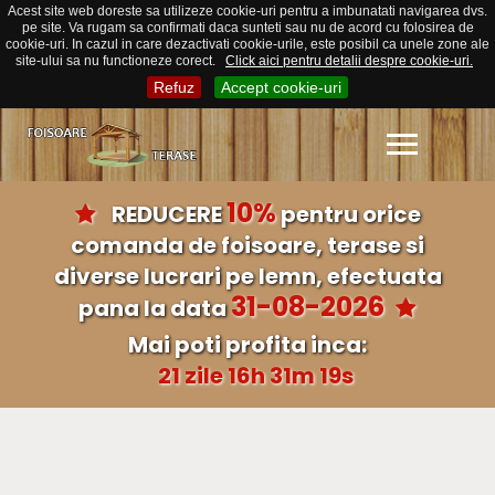
Acest site web doreste sa utilizeze cookie-uri pentru a imbunatati navigarea dvs.
pe site. Va rugam sa confirmati daca sunteti sau nu de acord cu folosirea de
cookie-uri. In cazul in care dezactivati cookie-urile, este posibil ca unele zone ale
site-ului sa nu functioneze corect.
Click aici pentru detalii despre cookie-uri.
Refuz
Accept cookie-uri
10%
REDUCERE
pentru orice
comanda de foisoare, terase si
diverse lucrari pe lemn, efectuata
31-08-2026
pana la data
Mai poti profita inca:
21 zile 16h 31m 19s