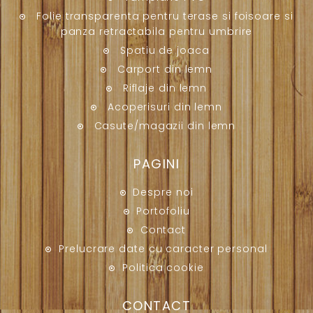
Folie transparenta pentru terase si foisoare si
panza retractabila pentru umbrire
Spatiu de joaca
Carport din lemn
Riflaje din lemn
Acoperisuri din lemn
Casute/magazii din lemn
PAGINI
Despre noi
Portofoliu
Contact
Prelucrare date cu caracter personal
Politica cookie
CONTACT