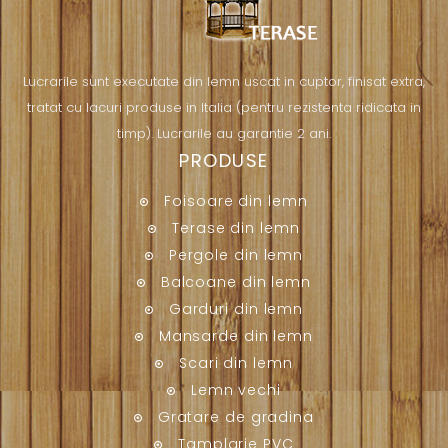
Lucrarile sunt executate din lemn uscat in cuptor, finisat extra,
tratat cu lacuri produse in Italia (pentru rezistenta ridicata in
timp). Lucrarile au garantie 2 ani.
PRODUSE
Foisoare din lemn
Terase din lemn
Pergole din lemn
Balcoane din lemn
Garduri din lemn
Mansarde din lemn
Scari din lemn
Lemn vechi
Gratare de gradina
Tamplarie PVC